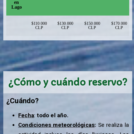
en
Lago
$110.000
$130.000
$150.000
$170.000
CLP
CLP
CLP
CLP
¿Cómo y cuándo reservo?​
¿Cuándo?
Fecha
:
todo el año.
Condiciones meteorológicas
:
Se realiza la