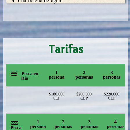
Una botella de agua.
Tarifas
1
2
3
Pesca en
persona
personas
personas
Rio
$180.000
$200.000
$220.000
CLP
CLP
CLP
1
2
3
4
persona
personas
personas
personas
Pesca