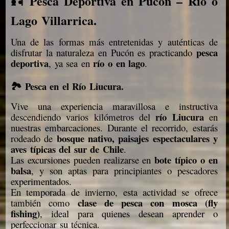
🎣 Pesca Deportiva en Pucón – Río o
Lago Villarrica.
Una de las formas más entretenidas y auténticas de
pesca
disfrutar la naturaleza en Pucón es practicando
deportiva
río o en lago
, ya sea en
.
🏞️ Pesca en el Río Liucura.
Vive una experiencia maravillosa e instructiva
río Liucura
descendiendo varios kilómetros del
en
nuestras embarcaciones. Durante el recorrido, estarás
bosque nativo, paisajes espectaculares y
rodeado de
aves típicas del sur de Chile
.
bote típico o en
Las excursiones pueden realizarse en
balsa
, y son aptas para principiantes o pescadores
experimentados.
En temporada de invierno, esta actividad se ofrece
clase de pesca con mosca (fly
también como
fishing)
, ideal para quienes desean aprender o
perfeccionar su técnica.