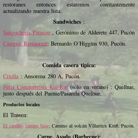
restoranes entonces estaremos constantemente
actualizando nuestra lista.
Sandwiches
:
Sangucheria Patacon
, Gerónimo de Alderete 447, Pucón
Campos Restaurant
: Bernardo O´Higgins 930, Pucón.
Comida casera tipica:
Criolla
: Ansorena 280 A, Pucón.
Feria Costumbrista Kui-Kui
(sólo en verano) : Quelhue,
justo después del Puente/Pasarela Quelhue.
Productos locales
El Trawen:
El castillo, campo base
: Camino al volcán Villarrica Km8, Pucón.
Carne, Asado (Barbecue):