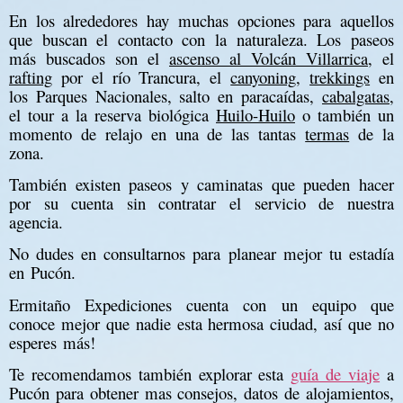
En los alrededores hay muchas opciones para aquellos
que buscan el contacto con la naturaleza. Los paseos
más buscados son el
ascenso al Volcán Villarrica
, el
rafting
por el río Trancura, el
canyoning
,
trekkings
en
los Parques Nacionales, salto en paracaídas,
cabalgatas
,
el tour a la reserva biológica
Huilo-Huilo
o también un
momento de relajo en una de las tantas
termas
de la
zona.
También existen paseos y caminatas que pueden hacer
por su cuenta sin contratar el servicio de nuestra
agencia.
No dudes en consultarnos para planear mejor tu estadía
en Pucón.
Ermitaño Expediciones cuenta con un equipo que
conoce mejor que nadie esta hermosa ciudad, así que no
esperes más!
Te recomendamos también explorar esta
guía de viaje
a
Pucón para obtener mas consejos, datos de alojamientos,