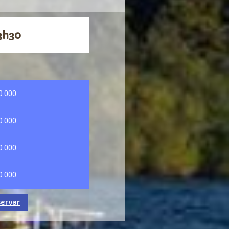
3h30
0.000
0.000
0.000
0.000
ervar