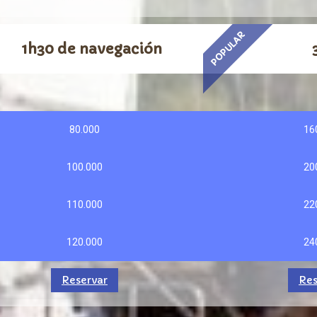
POPULAR
1h30 de navegación
80.000
16
100.000
20
110.000
22
120.000
24
Reservar
Res