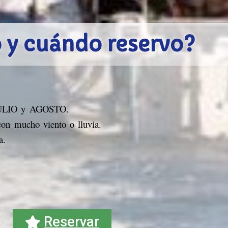
 y cu
á
ndo reservo?
JULIO y AGOSTO.
con mucho viento o lluvia.
a.
Reservar