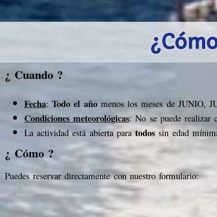
¿C
ó
mo
¿ Cuando ?
Fecha
Todo el año
:
menos los meses de JUNIO, 
Condiciones meteorológicas
: No se puede realizar 
todos
La actividad está abierta para
sin edad mínim
¿ Cómo ?
Puedes reservar directamente con nuestro formulario: