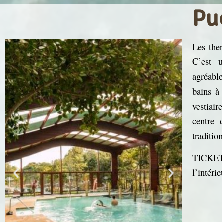
Pu
Les the
C’est 
agréabl
bains à
vestiai
centre 
traditio
TICKET 
l’intér