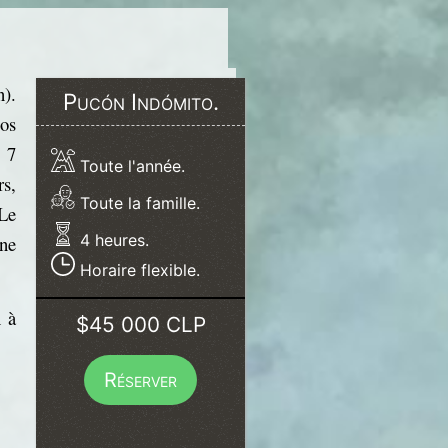
).
Pucón Indómito.
os
t 7
Toute l'année.
rs,
Toute la famille.
Le
4 heures.
ne
Horaire flexible.
h à
$45 000 CLP
Réserver