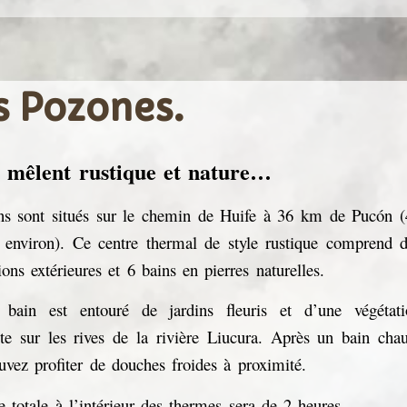
s Pozones.
 mêlent rustique et nature…
ns sont situés sur le chemin de Huife à 36 km de Pucón (
 environ). Ce centre thermal de style rustique comprend 
tions extérieures et 6 bains en pierres naturelles.
bain est entouré de jardins fleuris et d’une végétati
nte sur les rives de la rivière Liucura. Après un bain cha
uvez profiter de douches froides à proximité.
 totale à l’intérieur des thermes sera de 2 heures.