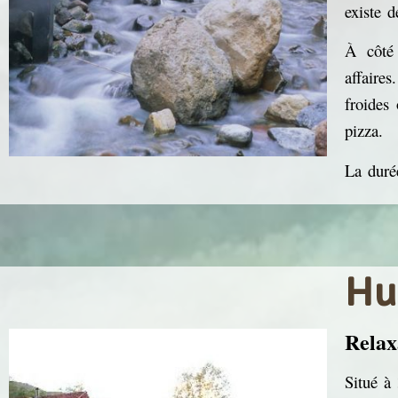
existe 
À côté 
affaire
froides
pizza.
La durée
Hu
Relax
Situé à