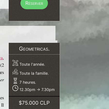
Réserver
Geometricas.
ca
,
 (2
Toute l'année.
rs
Toute la famille.
er
7 heures.
12.30pm -> 7.30pm
es
$75.000 CLP
 Il