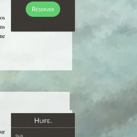
Réserver
os
ns
ne
Huife.
our