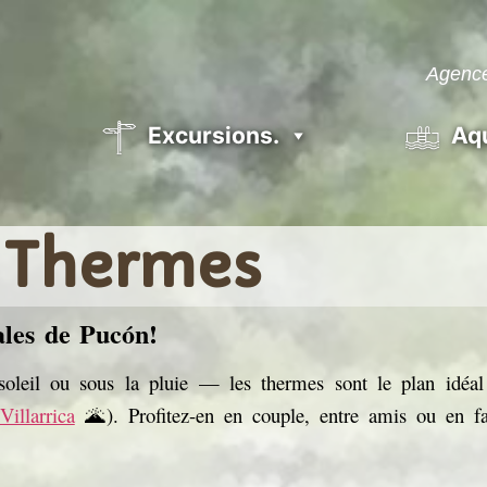
Agence
Excursions.
Aq
Thermes
ales de Pucón!
soleil ou sous la pluie — les thermes sont le plan idéa
illarrica
🌋). Profitez-en en couple, entre amis ou en fa