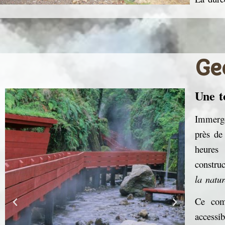
Ge
Une t
Immergé
près de
heures
constru
la natu
Ce com
accessi