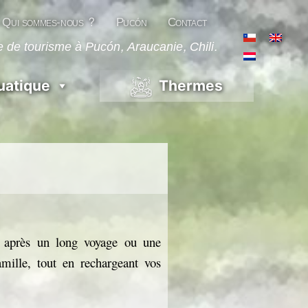
Qui sommes-nous ?
Pucón
Contact
 de tourisme à Pucón, Araucanie, Chili.
uatique
Thermes
l après un long voyage ou une
mille, tout en rechargeant vos