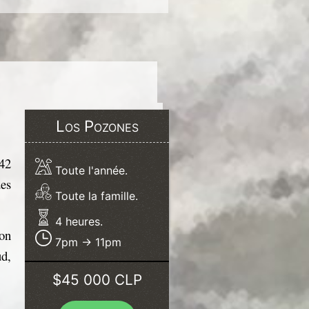
Los Pozones
42
Toute l'année.
des
Toute la famille.
4 heures.
on
7pm -> 11pm
ud,
$45 000 CLP