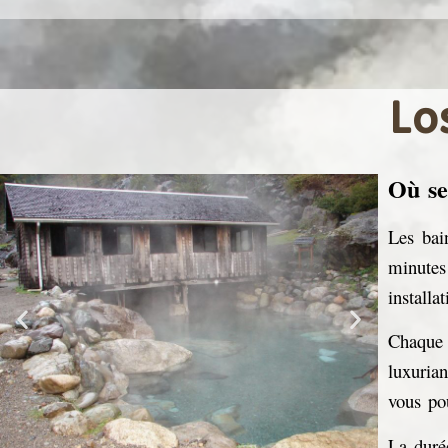
Lo
Où se
Les bai
minutes
installa
Chaque 
luxuria
vous po
La durée