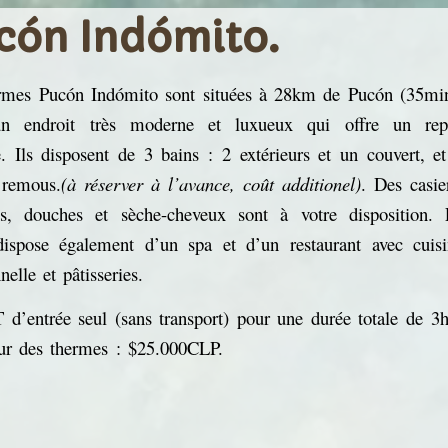
cón Indómito.
rmes Pucón Indómito sont situées à 28km de Pucón (35min
un endroit très moderne et luxueux qui offre un rep
e. Ils disposent de 3 bains : 2 extérieurs et un couvert, e
 remous.
(à réserver à l’avance, coût additionel)
. Des casie
res, douches et sèche-cheveux sont à votre disposition. 
dispose également d’un spa et d’un restaurant avec cuisi
nnelle et pâtisseries.
d’entrée seul (sans transport) pour une durée totale de 3
ieur des thermes : $25.000CLP.