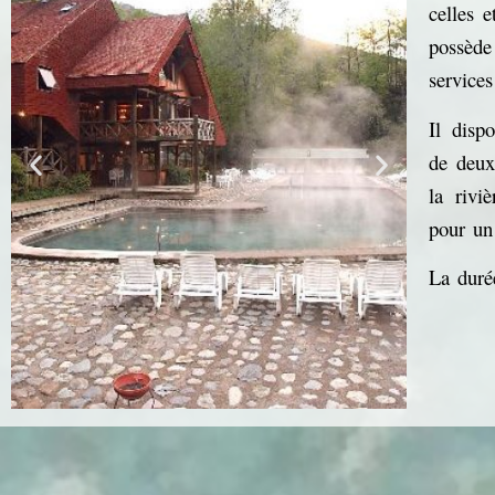
celles 
possède
services
Il disp
de deux 
la rivi
pour un
La durée