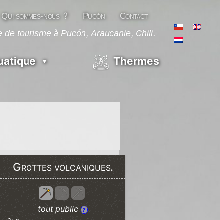
Qui sommes-nous ?
Pucón
Contact
 de tourisme à Pucón, Araucanie, Chili.
uatique
Thermes
Grottes volcaniques.
tout public
?