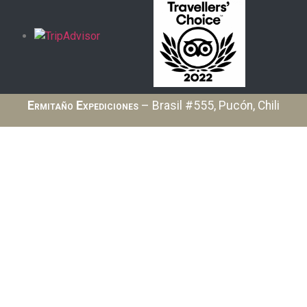
Ermitaño Expediciones
– Brasil #555, Pucón, Chili