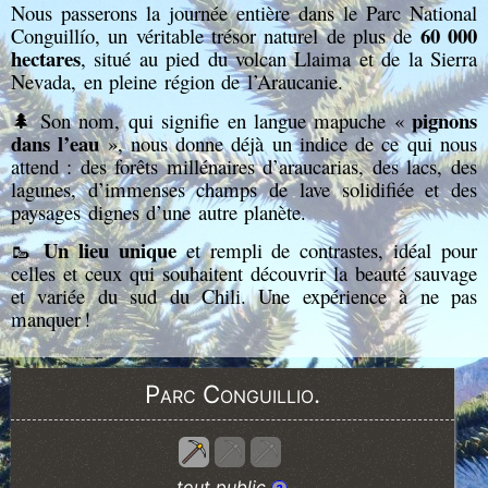
Nous passerons la journée entière dans le Parc National
60 000
Conguillío, un véritable trésor naturel de plus de
hectares
, situé au pied du volcan Llaima et de la Sierra
Nevada, en pleine région de l’Araucanie.
pignons
🌲 Son nom, qui signifie en langue mapuche «
dans l’eau
», nous donne déjà un indice de ce qui nous
attend : des forêts millénaires d’araucarias, des lacs, des
lagunes, d’immenses champs de lave solidifiée et des
paysages dignes d’une autre planète.
Un lieu unique
🥾
et rempli de contrastes, idéal pour
celles et ceux qui souhaitent découvrir la beauté sauvage
et variée du sud du Chili. Une expérience à ne pas
manquer !
Parc Conguillio.
tout public