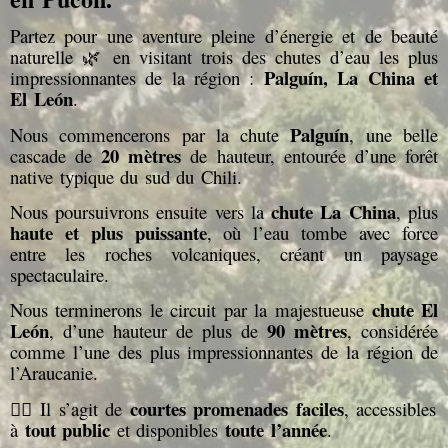
Partez pour une aventure pleine d’énergie et de beauté
naturelle 🌿 en visitant trois des chutes d’eau les plus
Palguín, La China et
impressionnantes de la région :
El León
.
Palguín
Nous commencerons par la chute
, une belle
20 mètres
cascade de
de hauteur, entourée d’une forêt
native typique du sud du Chili.
chute La China
Nous poursuivrons ensuite vers la
, plus
haute et plus puissante
, où l’eau tombe avec force
entre les roches volcaniques, créant un paysage
spectaculaire.
chute El
Nous terminerons le circuit par la majestueuse
León
90 mètres
, d’une hauteur de plus de
, considérée
comme l’une des plus impressionnantes de la région de
l’Araucanie.
courtes promenades faciles
🚶‍♀️ Il s’agit de
, accessibles
tout public
toute l’année
à
et disponibles
.