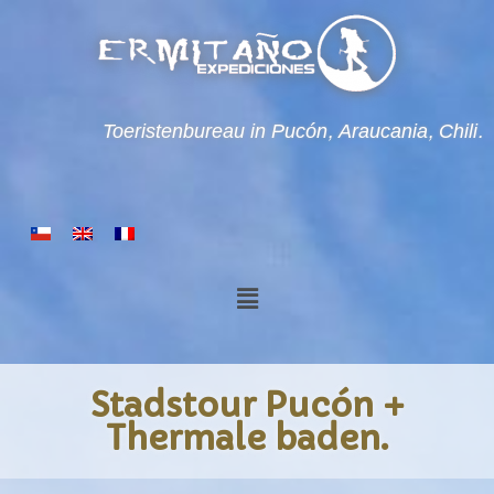
Toeristenbureau in Pucón, Araucania, Chili.
Stadstour Pucón +
Thermale baden.