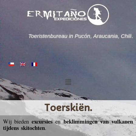
Toeristenbureau in Pucón, Araucania, Chili.
Toerskiën.
excursies
beklimmingen
van vulkanen
Wij bieden
en
tijdens skitochten
.