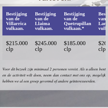
Bestijging
Bestijging
Bestijging
Best
van de
van de
van de
van 
Villarrica
Llaima
Quetrupillan
Lani
vulkaan.
vulkaan.
vulkaan.*
vulk
$215.000
$245.000
$185.000
$26
clp
clp
clp
clp
Voor dit bezoek zijn minimaal 2 personen vereist. Als u alleen bent
en de activiteit wilt doen, neem dan contact met ons op, mogelijk
hebben we al een groep gevormd of andere geïnteresseerden.